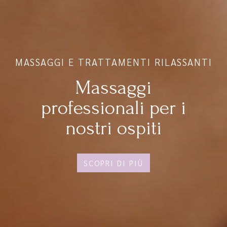
TRATTAMENTI RILASSANTI
I N
Massaggi
I n
ssionali per i
stri ospiti
SCOPRI DI PIÙ