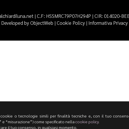
lchiardiluna.net | C.F: HSSMRC79P07H294P | CIR: 014020-BE
Developed by
ObjectWeb
|
Cookie Policy
|
Informativa Privacy
cookie o tecnologie simili per finalità tecniche e, con il tuo consenso
” e “misurazione”) come specificato nella
cookie policy
.
ocare il tuo consenso, in qualsiasi momento.