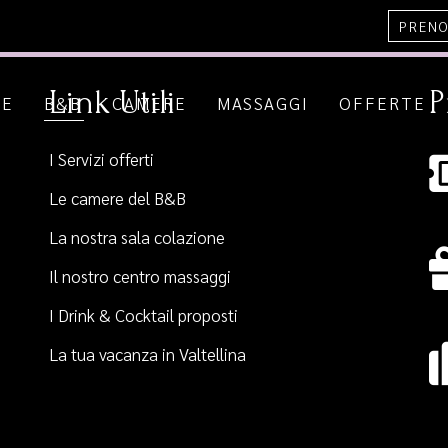
PRENO
Link Utili
P
ME
B&B
CAMERE
MASSAGGI
OFFERTE
I Servizi offerti
Le camere del B&B
La nostra sala colazione
Il nostro centro massaggi
I Drink & Cocktail proposti
La tua vacanza in Valtellina